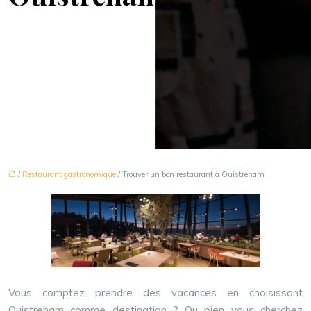
/
Restaurant gastronomique
/ Trouver un bon restaurant à Ouistreham
Vous comptez prendre des vacances en choisissant
Ouistreham comme destination ? Ou bien vous cherchez